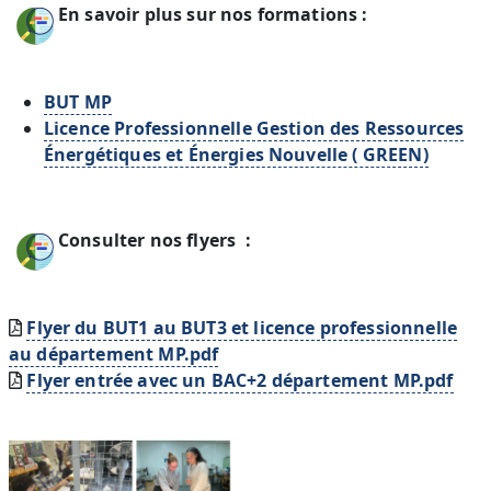
Image
En savoir plus sur nos formations :
BUT MP
Licence Professionnelle Gestion des Ressources
Énergétiques et Énergies Nouvelle ( GREEN)
Image
Consulter nos flyers :
Document
Flyer du BUT1 au BUT3 et licence professionnelle
au département MP.pdf
Document
Flyer entrée avec un BAC+2 département MP.pdf
Image