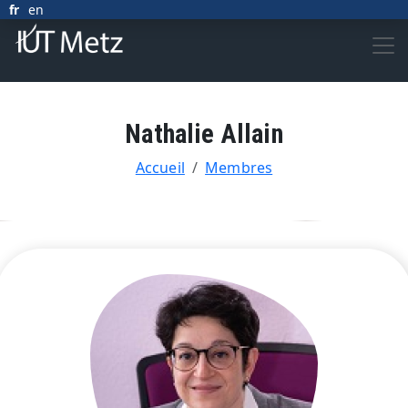
Aller au contenu principal
fr
en
Nathalie Allain
FIL D'ARIANE
Accueil
Membres
Photo