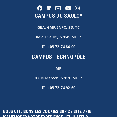
CAMPUS DU SAULCY
GEA, GMP, INFO, SD, TC
Ile du Saulcy 57045 METZ
Tél :
03 72 74 84 00
CAMPUS TECHNOPÔLE
MP
8 rue Marconi 57070 METZ
Tél :
03 72 74 92 60
2023 IUT METZ - Université de Lorraine. Tous droits réservés
NOUS UTILISONS LES COOKIES SUR CE SITE AFIN
FOOTER
Aide et accessibilité