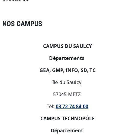
Modules de page
Corps
NOS CAMPUS
CAMPUS DU SAULCY
Départements
GEA, GMP, INFO, SD, TC
Ile du Saulcy
57045 METZ
Tél:
03 72 74 84 00
CAMPUS TECHNOPÔLE
Département